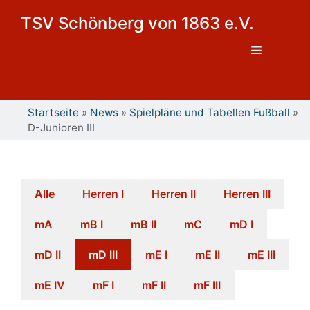
Zum
TSV Schönberg von 1863 e.V.
Inhalt
springen
Menü
Startseite
»
News
»
Spielpläne und Tabellen Fußball
»
D-Junioren III
Alle
Herren I
Herren II
Herren III
mA
mB I
mB II
mC
mD I
mD II
mD III
mE I
mE II
mE III
mE IV
mF I
mF II
mF III