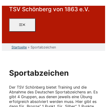
Zum
TSV Schönberg von 1863 e.V.
Inhalt
springen
Menü
Startseite
»
Sportabzeichen
Sportabzeichen
Der TSV Schönberg bietet Training und die
Abnahme des Deutschen Sportabzeichens an. Es
gibt 4 Gruppen, aus denen jeweils eine Übung
erfolgreich absolviert werden muss. Hier gibt es
dann für „Bronze“ 1 Punkt, für „Silber“ 2 Punkte