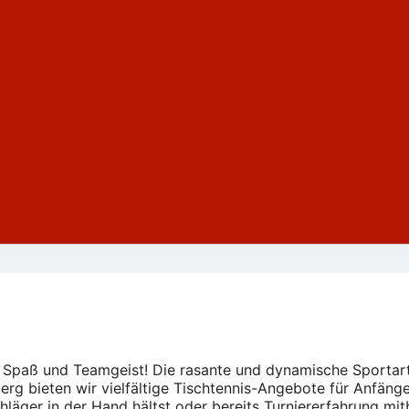
, Spaß und Teamgeist! Die rasante und dynamische Sportart
g bieten wir vielfältige Tischtennis-Angebote für Anfäng
läger in der Hand hältst oder bereits Turniererfahrung mitb