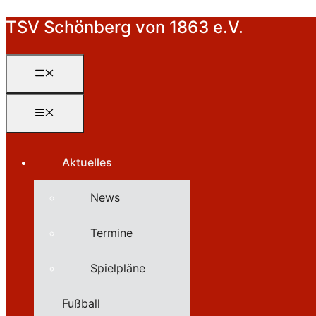
Zum
TSV Schönberg von 1863 e.V.
Inhalt
springen
Menü
Menü
Aktuelles
News
Termine
Spielpläne
Fußball