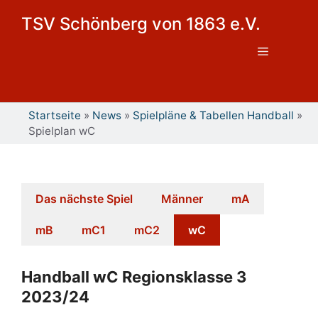
Zum
TSV Schönberg von 1863 e.V.
Inhalt
springen
Menü
Startseite
»
News
»
Spielpläne & Tabellen Handball
»
Spielplan wC
Das nächste Spiel
Männer
mA
mB
mC1
mC2
wC
Handball wC Regionsklasse 3
2023/24