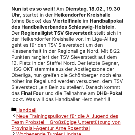
Nun ist es so weit!
Am
Dienstag, 18.02., 19.30
Uhr,
startet in der
Heikendorfer Kreishalle
(ohne Backe) das
Viertelfinale
im
Handballpokal
des Handballverbandes Schleswig-Holstein
.
Der
Regionalligist TSV Sieverstedt
stellt sich in
der Heikendorfer Kreishalle vor. Im Liga-Alltag
geht es für den TSV Sieverstedt um den
Klassenerhalt in der Regionalliga Nord. Mit 8:22
Punkten rangiert der TSV Sieverstedt auf dem
12. Platz in der Staffel Nord. Der letzte Gegner,
HSG OKT stammte aus der Abstiegszone der
Oberliga, nun greifen die Schönberger noch eins
höher ins Regal und werden versuchen, dem TSV
Sieverstedt „ein Bein zu stellen“. Danach kommt
das
Final Four
und die Teilnahme am
DHB-Pokal
lockt. Was will das Handballer Herz mehr!!!!
Kategorien
Handball
Neue Trainingspullover für die A-Jugend des
Team Probstei – Großzügige Unterstützung von
Provinzial-Agentur Arne Rosenthal
Wochenende Turnier Update