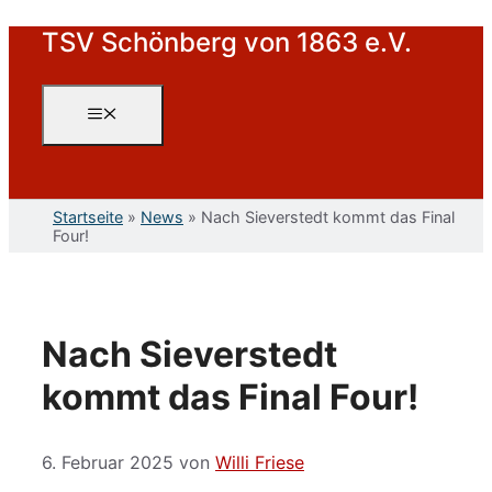
Zum
TSV Schönberg von 1863 e.V.
Inhalt
springen
Menü
Startseite
»
News
»
Nach Sieverstedt kommt das Final
Four!
Nach Sieverstedt
kommt das Final Four!
6. Februar 2025
von
Willi Friese