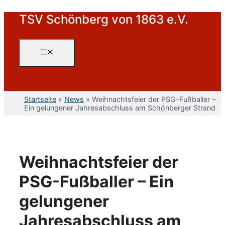
Zum
TSV Schönberg von 1863 e.V.
Inhalt
springen
Menü
Startseite
»
News
»
Weihnachtsfeier der PSG-Fußballer –
Ein gelungener Jahresabschluss am Schönberger Strand
Weihnachtsfeier der
PSG-Fußballer – Ein
gelungener
Jahresabschluss am