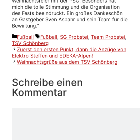
Weihnachtsfeier mit der PSG. Besonders hat
mich die tolle Stimmung und die Organisation
des Fests beeindruckt. Ein großes Dankeschön
an Gastgeber Sven Asbahr und sein Team für die
Bewirtung.“
Kategorien
Schlagwörter
Fußball
Fußball
,
SG Probstei
,
Team Probstei
,
TSV Schönberg
Zuerst den ersten Punkt, dann die Anzüge von
Elektro Steffen und EDEKA-Alpen!
Weihnachtsgrüße aus dem TSV Schönberg
Schreibe einen
Kommentar
Kommentar