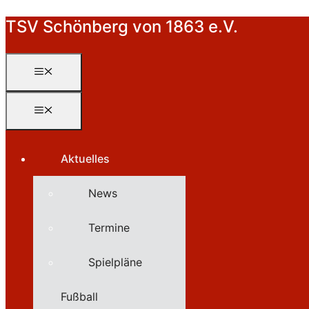
Zum
TSV Schönberg von 1863 e.V.
Inhalt
springen
Menü
Menü
Aktuelles
News
Termine
Spielpläne
Fußball