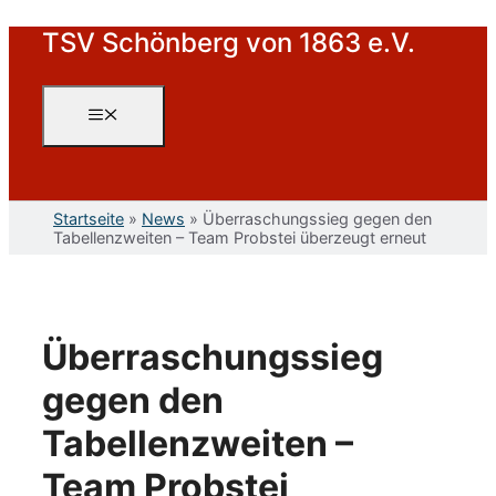
Zum
TSV Schönberg von 1863 e.V.
Inhalt
springen
Menü
Startseite
»
News
»
Überraschungssieg gegen den
Tabellenzweiten – Team Probstei überzeugt erneut
Überraschungssieg
gegen den
Tabellenzweiten –
Team Probstei