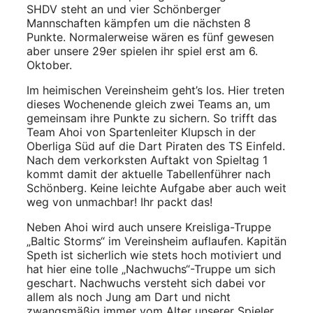
SHDV steht an und vier Schönberger
Mannschaften kämpfen um die nächsten 8
Punkte. Normalerweise wären es fünf gewesen
aber unsere 29er spielen ihr spiel erst am 6.
Oktober.
Im heimischen Vereinsheim geht’s los. Hier treten
dieses Wochenende gleich zwei Teams an, um
gemeinsam ihre Punkte zu sichern. So trifft das
Team Ahoi von Spartenleiter Klupsch in der
Oberliga Süd auf die Dart Piraten des TS Einfeld.
Nach dem verkorksten Auftakt von Spieltag 1
kommt damit der aktuelle Tabellenführer nach
Schönberg. Keine leichte Aufgabe aber auch weit
weg von unmachbar! Ihr packt das!
Neben Ahoi wird auch unsere Kreisliga-Truppe
„Baltic Storms“ im Vereinsheim auflaufen. Kapitän
Speth ist sicherlich wie stets hoch motiviert und
hat hier eine tolle „Nachwuchs“-Truppe um sich
geschart. Nachwuchs versteht sich dabei vor
allem als noch Jung am Dart und nicht
zwangsmäßig immer vom Alter unserer Spieler,