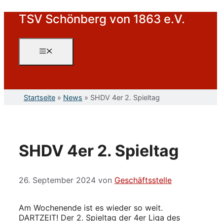
Zum
TSV Schönberg von 1863 e.V.
Inhalt
springen
Menü
Startseite
»
News
»
SHDV 4er 2. Spieltag
SHDV 4er 2. Spieltag
26. September 2024
von
Geschäftsstelle
Am Wochenende ist es wieder so weit.
DARTZEIT! Der 2. Spieltag der 4er Liga des