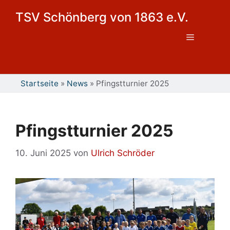
Zum
TSV Schönberg von 1863 e.V.
Inhalt
springen
Menü
Startseite
»
News
»
Pfingstturnier 2025
Pfingstturnier 2025
10. Juni 2025
von
Ulrich Schröder