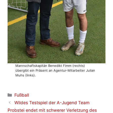
Mannschaftskapitän Benedikt Fimm (rechts)
übergibt ein Präsent an Agentur-Mitarbeiter Julian
Muhs (links).
Kategorien
Fußball
Wildes Testspiel der A-Jugend Team
Probstei endet mit schwerer Verletzung des