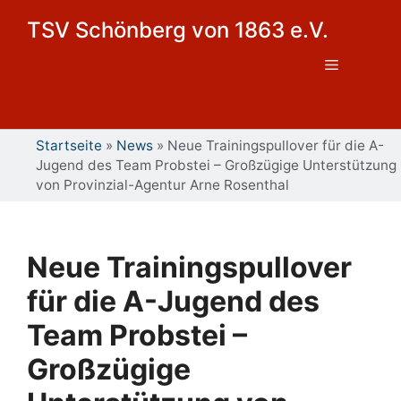
Zum
TSV Schönberg von 1863 e.V.
Inhalt
springen
Menü
Startseite
»
News
»
Neue Trainingspullover für die A-
Jugend des Team Probstei – Großzügige Unterstützung
von Provinzial-Agentur Arne Rosenthal
Neue Trainingspullover
für die A-Jugend des
Team Probstei –
Großzügige