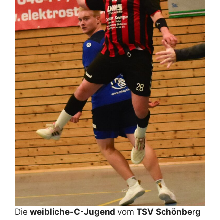
Die
weibliche-C-Jugend
vom
TSV Schönberg