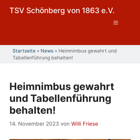
Zum
TSV Schönberg von 1863 e.V.
Inhalt
springen
Menü
Startseite
»
News
»
Heimnimbus gewahrt und
Tabellenführung behalten!
Heimnimbus gewahrt
und Tabellenführung
behalten!
14. November 2023
von
Willi Friese