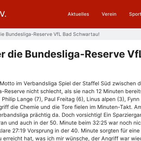
V.
Aktuelles
Verein
Spor
 die Bundesliga-Reserve VfL Bad Schwartau!
er die Bundesliga-Reserve V
 Motto im Verbandsliga Spiel der Staffel Süd zwische
a-Reserve nicht schlecht, als sie nach 12 Minuten berei
ilip Lange (7), Paul Freitag (6), Linus alpen (3), Fynn P
griff die Chemie und die Tore fielen im Minuten-Takt. A
rbandsliga prächtig da. Doch vorsichtig! Ein Sparzierga
an und auch in der 50. Minute beim 32:25 war noch nic
klare 27:19 Vorsprung in der 40. Minute sorgten für ei
erreicht hat, was ich mir wünsche, der Angriff war wi