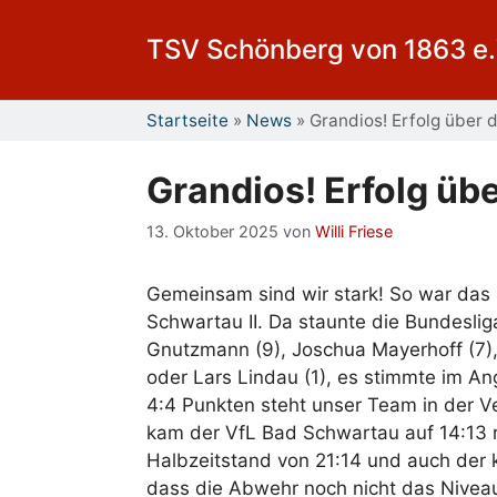
Zum
Inhalt
TSV Schönberg von 1863 e.
springen
Startseite
»
News
»
Grandios! Erfolg über
Grandios! Erfolg üb
13. Oktober 2025
von
Willi Friese
Gemeinsam sind wir stark! So war das
Schwartau II. Da staunte die Bundeslig
Gnutzmann (9), Joschua Mayerhoff (7), Ph
oder Lars Lindau (1), es stimmte im An
4:4 Punkten steht unser Team in der Ve
kam der VfL Bad Schwartau auf 14:13 r
Halbzeitstand von 21:14 und auch der 
dass die Abwehr noch nicht das Niveau 