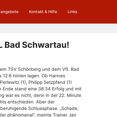
tangebote
Kontakt & Hilfe
Links
fL Bad Schwartau!
n dem TSV Schönberg und dem VfL Bad
ts 12:6 hinten lagen. Ob Hannes
erlewitz (1), Philipp Setzpfand (1)
m Ende stand eine 38:34 Erfolg und mit
ng war es nicht, denn in der 22. Minute
hts entschieden. Aber der
ne beruhigende Schlussphase. „Schade,
eder phänomenal“, meinte Trainer Jan